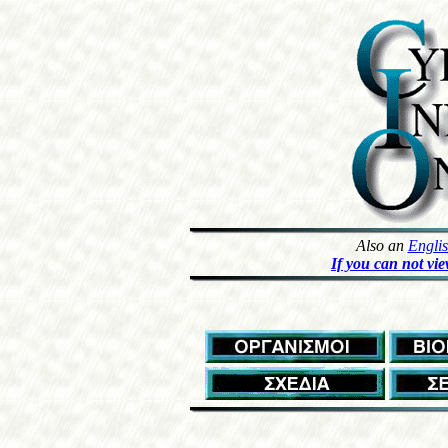
Also an
Engli
If you can not vie