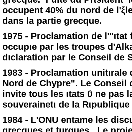
occupent 40% du nord de l'ξle
dans la partie grecque.
1975 - Proclamation de l'"ιtat 
occupιe par les troupes d'Al
dιclaration par le Conseil de S
1983 - Proclamation unitιrale
Nord de Chypre". Le Conseil de
invite tous les ιtats ΰ ne pas 
souverainetι de la Rιpublique
1984 - L'ONU entame les discu
grecques et turques . Le proje