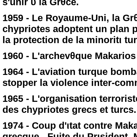
s'unir ΰ la Grθce.
1959 - Le Royaume-Uni, la Grθc
chypriotes adoptent un plan p
la protection de la minoritι tu
1960 - L'archevθque Makarios 
1964 - L'aviation turque bom
stopper la violence inter-co
1965 - L'organisation terroris
des chypriotes grecs et turcs.
1974 - Coup d'ιtat contre Makar
grecque. Fuite du Prιsident 