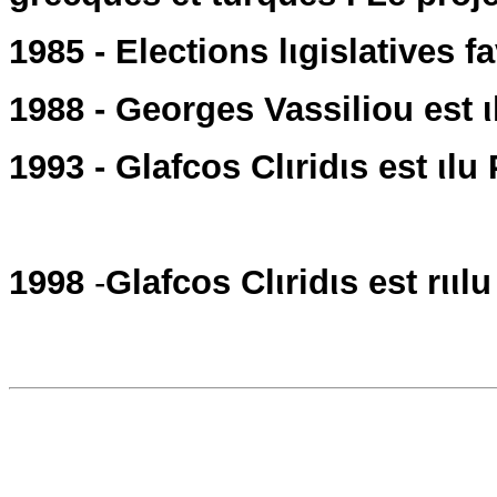
1985 - Elections lιgislatives 
1988 - Georges Vassiliou est ι
1993 - Glafcos Clιridιs est ιlu
1998
-
Glafcos Clιridιs est rιιl