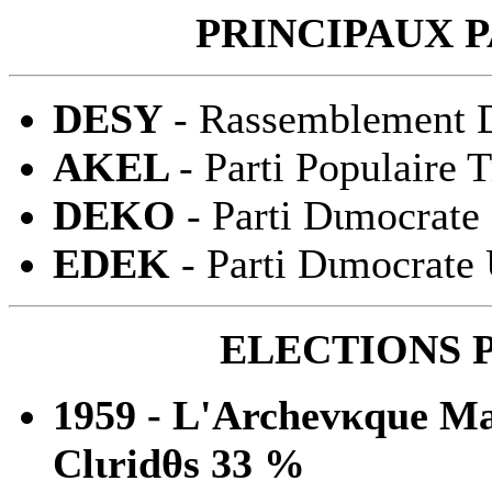
PRINCIPAUX P
DESY
- Rassemblement 
AKEL
- Parti Populaire T
DEKO
- Parti Dιmocrate
EDEK
- Parti Dιmocrate
ELECTIONS 
1959 - L'Archevκque Mak
Clιridθs 33 %