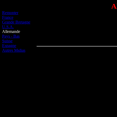
A
Remonter
France
Grande Bretagne
U.S.A.
Allemande
Pays - Bas
Suisse
Espagne
Autres Mιdias