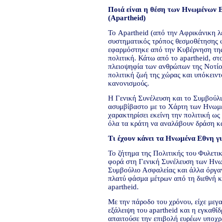
Ποιά είναι η θέση των Ηνωμένων 
(Αpartheid)
Το Apartheid (από την Αφρικάνικη λέ
συστηματικός τρόπος θεσμοθέτησης 
εφαρμόστηκε από την Κυβέρνηση της
πολιτική. Κάτω από το apartheid, στ
πλειοψηφία των ανθρώπων της Νοτίο
πολιτική ζωή της χώρας και υπόκειντ
κανονισμούς.
Η Γενική Συνέλευση και το Συμβούλι
ασυμβίβαστο με το Χάρτη των Ηνωμέ
χαρακτηρίσει εκείνη την πολιτική ως
όλα τα κράτη να αναλάβουν δράση κ
Τι έχουν κάνει τα Ηνωμένα Εθνη γι
Το ζήτημα της Πολιτικής του Φυλετι
φορά στη Γενική Συνέλευση των Ηνω
Συμβούλιο Ασφαλείας και άλλα όργ
πλατύ φάσμα μέτρων από τη διεθνή 
apartheid.
Με την πάροδο του χρόνου, είχε μεγ
εξάλειψη του apartheid και η εγκαθί
απαιτούσε την επιβολή ευρέων υποχ