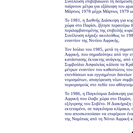
Συνέλευση επιβεβαιώνει τη δέσμευσ
παίρνουν μέτρα για εξάλειψη του apa
Μάρτιος 1978 μέχρι Μάρτιος 1979 ως
Το 1981, η Διεθνής Διάσκεψη για κυ
χώρα στο Παρίσι, ζήτησε περαιτέρω 
περιλαμβανομένης της επιβολής κυρ
Συνέλευση κήρυξε ακολούθως το 198
εναντίον της Νοτίου Αφρικής.
Τον Ιούλιο του 1985, μετά τη σημαν
Αφρική, που σημαδεύτηκε από την επ
κατάστασης έκτακτης ανάγκης, από τ
Συμβούλιο Ασφαλείας κάλεσε τα Κρά
μέτρων εναντίον του καθεστώτος του
επενδύσεων και εγγυημένων δανείων
νομισμάτων, απαγόρευση νέων συμβολ
περιορισμούς στο πεδίο του αθλητισμ
Το 1986, η Παγκόσμια Διάσκεψη για 
Αφρική που έλαβε χώρα στο Παρίσι, 
εξέγερσης του Σοβέτο. Η Διακήρυξη 
εκτεταμένο, σε παγκόσμια κλίμακα,
που αποσκοπούσαν να επιφέρουν ένα
της Ναμίπιας από τη Νότιο Αφρική κα