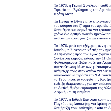
Το 1973, η Γενική Συνέλευση υιοθέτ
Τιμωρία του Εγκλήματος του Aparthe
Κράτη Μέλη.
Τα Ηνωμένα Εθνη για να επικεντρώσ
του κόσμου στο ζήτημα του aparthei
διασκέψεις και σεμινάρια για τρόπους
χρόνο ένα αριθμό ειδικών ημερών πο
ανθρώπων που αγωνίζονται ενάντια 
Το 1976, μετά την εξέγερση των φοιτ
Ιουνίου, η Συνέλευση κήρυξε την ημ
Αλληλεγγύης προς τον Αγωνιζόμενο Λ
Συνέλευση κήρυξε, επίσης, την 11 Ο
Φυλακισμένους Πολιτικούς της Αφρικ
απελευθέρωση όλων των φυλακισμένω
ανάμειξης τους στον αγώνα για ελευ
αποφάσισε να τηρήσει την 9 Αυγούστο
το 1956, προς το γραφείο της Κυβέρ
ένδειξη διαμαρτυρίας για την επέκτασ
τη Διεθνή Ημέρα εορτασμού της Αλλ
Αφρική και τη Ναμίπια.
Το 1977, η Ειδική Επιτροπή εναντίον
Παγκόσμιας Διάσκεψης για Δράση ενα
διακήρυξη που υιοθετήθηκε από τη Δ