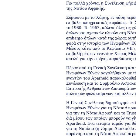
Για πολλά χρόνια, η Συνέλευση ψήφι
της Νοτίου Αφρικής.
Σύμφωνα με το Χάρτη, εν πάση περιπ
επιβάλει υποχρεωτικές κυρώσεις. Το
το 1960. Το 1963, κάλεσε όλες τις 
όπλων και σχετικών υλικών στη Νότ
embargo όπλων κατά της χώρας αυτ
φορά στην ιστορία των Ηνωμένων Ε
Μέλους κάτω από το Κεφάλαιο VII τ
επιβολή μέτρων εναντίον Χώρας Μέλο
απειλή για την ειρήνη, παραβιάσεις τη
Πέραν από τη Γενική Συνέλευση και
Ηνωμένων Εθνών ασχολήθηκαν με το 
εναντίον του Aparheid παρακολουθεί
Συνέλευση και το Συμβούλιο Ασφαλεί
Επιτροπής Ανθρωπίνων Δικαιωμάτων, 
πολιτικών φυλακισμένων και άλλων 
Η Γενική Συνέλευση δημιούργησε επίσ
Ηνωμένων Εθνών για τη ΝότιοΑφρικ
για την τη Νότια Αφρική και το Trus
διά μέσου των οποίων μπορούν να γί
Apartheid. Ενα τέταρτο ταμείο για θ
για τη Ναμίπια (η νόμιμη Διοικούσα 
παράνομα από τη Νότιο Αφρική περι