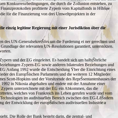
uen Konkurrenzbedingungen, die durch die Zollunion entstehen, zu
 Finanzprotokollen profitierte Zypern vom Kapitalfonds in Hšhšφe
 fόr die Finanzierung von drei Umweltprojekten in der
e einzig legitime Regierung mit einer Jurisdiktion όber die
gen des UN-GeneralsekretŠδrs um die Fφrderung ei ner gerechten und
 Grundlage der relevanten UN-Resolutionen garantiert, unterstόtzen.
worten.
pern und der EG eingeleitet. Es handelt sich um halbjŠhrliche
Beziehungen Zypern-EG sowie anderen bilateralen Beziehungen und
n-EG Anfang 1992 wurde die Entscheidung Ÿber die Einrichtung eines
eder des EuropŠischen Parlaments und die weiteren 12 Mitglieder
ames Scott-Hopkins und der Vorsitzende des ReprŠsentantenhauses der
li 1992 in Nikosia abgehalten und endete mit der Annahme einer
 Zypern unterzeichnete mit der EG ein Abkommen, das die
rtreten, welches von Frankreich ins Leben gerufen wurde und vom
Technologien im audivisuellen Bereich zwischen den EG-LδŠndern
g der Entwicklung der europŠiδschen audivisuellen Industrie a
. Die Rolle der Bank besteht darin, die zentral- und