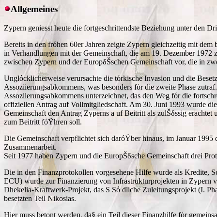
Allgemeines
Zypern geniesst heute die fortgeschrittendste Beziehung unter den Dri
Bereits in den frόhen 60er Jahren zeigte Zypern gleichzeitig mit dem
in Verhandlungen mit der Gemeinschaft, die am 19. Dezember 1972 
zwischen Zypern und der EuropδŠschen Gemeinschaft vor, die in zwei
Unglόcklicherweise verursachte die tόrkische Invasion und die Bese
Assoziierungsabkommens, was besonders fόr die zweite Phase zutraf.
Assoziierungsabkommens unterzeichnet, das den Weg fόr die fortschre
offiziellen Antrag auf Vollmitgliedschaft. Am 30. Juni 1993 wurde
Gemeinschaft den Antrag Zyperns a uf Beitritt als zulŠδssig erachtet u
zum Beitritt fόŸhren soll.
Die Gemeinschaft verpflichtet sich darόŸber hinaus, im Januar 1995 
Zusammenarbeit.
Seit 1977 haben Zypern und die EuropŠδsche Gemeinschaft drei Proto
Die in den Finanzprotokollen vorgesehene Hilfe wurde als Kredite, S
ECU) wurde zur Finanzierung von Infrastrukturprojekten in Zypern ve
Dhekelia-Kraftwerk-Projekt, das S Sό dliche Zuleitungsprojekt (I. 
besetzten Teil Nikosias.
Hier muss betont werden, da§ ein Teil dieser Finanzhilfe fόr gemeins