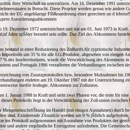
litik ihrer Wirtschaft zu unterstόtzen. Am 16. Dezember 1991 unterz
telmeerstaaten in Betracht. Diese Projekte werden genau wie andere Ge
 nicht der EG angehšφrige Fšš&oφrderung einer gerechten un d lebensf
 Zypern Assoziierungsabkommen
. Dezember 1972 unterzeichnet und trat am 01. Juni 1973 in Kraft. 
l;nf Jahre spŠδter beendet sein sollte. Das Ziel des Abkommens beste
bestand in einer Reduzierung des Zolltarifs fόr zypriotische Industr
s Importzolls um 35 % fόr alle EG-Produkte, abgesehen von einigen A
7 % des Inselterritoriums, wurde die Verwirklichung des Akommens in 
aniens und Portugals 1986 verzφšerten die Verhandlungen zwischen 
terzeichnung von Zusatzprotokollen bzw. besondere Ma§nahmen bis 19
rhandlungen endeten am 19. Oktober 1987 mit der Unterzeichnung ei
ensweise hierfόr festlegte. Abkommen zur Zollunion.
 1. Januar 1988 in Kraft und sieht zwei Phasen vor, die erste fόr eine
ieses Protokolls liegt in der Verwirklichung der Zoll-union zwischen 
d der MengeneinschrδŠkung im Handel (mit einigen Ausnahmen) durch b
alten sind. Existierende Zšouml;le werden um 9 % jŠδrlich aufgehoben, 
ukte ins Protokoll aufgenommen mit Ausnahme von Produkten der gemŠδs
kte und andere empfindliche Erzeugnisse aufzuheben. Die Gemeinschaft 