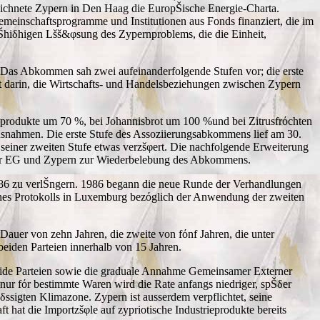
eichnete Zypern in Den Haag die EuropŠische Energie-Charta.
meinschaftsprogramme und Institutionen aus Fonds finanziert, die im
Šhiδhigen Lšš&φsung des Zypernproblems, die die Einheit,
Das Abkommen sah zwei aufeinanderfolgende Stufen vor; die erste
ht darin, die Wirtschafts- und Handelsbeziehungen zwischen Zypern
ieprodukte um 70 %, bei Johannisbrot um 100 %und bei Zitrusfrόchten
usnahmen. Die erste Stufe des Assoziierungsabkommens lief am 30.
seiner zweiten Stufe etwas verzšφert. Die nachfolgende Erweiterung
der EG und Zypern zur Wiederbelebung des Abkommens.
86 zu verlŠngern. 1986 begann die neue Runde der Verhandlungen
nes Protokolls in Luxemburg bezόglich der Anwendung der zweiten
 Dauer von zehn Jahren, die zweite von fόnf Jahren, die unter
beiden Parteien innerhalb von 15 Jahren.
eide Parteien sowie die graduale Annahme Gemeinsamer Externer
nur fόr bestimmte Waren wird die Rate anfangs niedriger, spŠδer
sigten Klimazone. Zypern ist ausserdem verpflichtet, seine
hat die Importzšφle auf zypriotische Industrieprodukte bereits