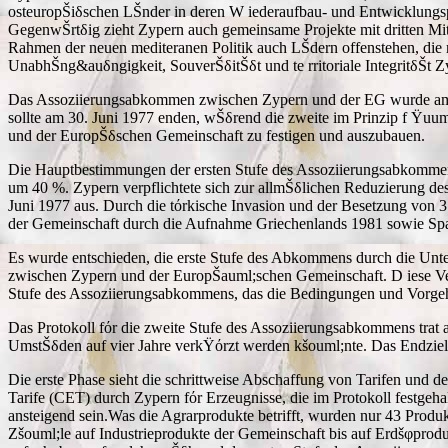
osteuropŠiδschen LŠnder in deren W iederaufbau- und Entwicklungspo
GegenwŠrtδig zieht Zypern auch gemeinsame Projekte mit dritten Mit
Rahmen der neuen mediteranen Politik auch LŠdern offenstehen, die
UnabhŠng&auδngigkeit, SouverŠδitŠδt und te rritoriale IntegritδŠt
Das Assoziierungsabkommen zwischen Zypern und der EG wurde am 19
sollte am 30. Juni 1977 enden, wŠδrend die zweite im Prinzip f Ÿuum
und der EuropŠδschen Gemeinschaft zu festigen und auszubauen.
Die Hauptbestimmungen der ersten Stufe des Assoziierungsabkommens 
um 40 %. Zypern verpflichtete sich zur allmŠδlichen Reduzierung de
Juni 1977 aus. Durch die tόrkische Invasion und der Besetzung von 3
der Gemeinschaft durch die Aufnahme Griechenlands 1981 sowie Sp
Es wurde entschieden, die erste Stufe des Abkommens durch die Un
zwischen Zypern und der EuropŠauml;schen Gemeinschaft. D iese Ve
Stufe des Assoziierungsabkommens, das die Bedingungen und Vorgeh
Das Protokoll fόr die zweite Stufe des Assoziierungsabkommens trat am
UmstŠδden auf vier Jahre verkŸόrzt werden kšouml;nte. Das Endziel d
Die erste Phase sieht die schrittweise Abschaffung von Tarifen un
Tarife (CET) durch Zypern fόr Erzeugnisse, die im Protokoll festgeh
ansteigend sein.Was die Agrarprodukte betrifft, wurden nur 43 Prod
Zšouml;le auf Industrieprodukte der Gemeinschaft bis auf Erdšφprodu