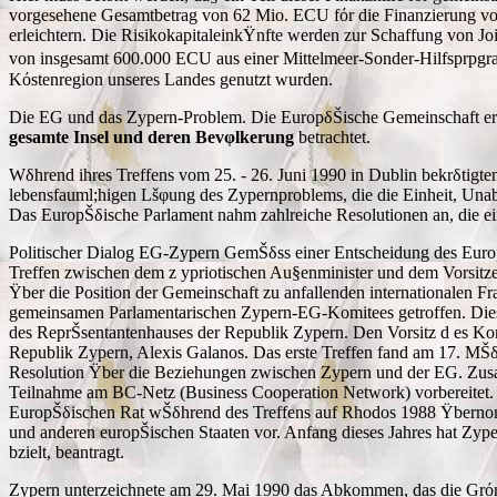
vorgesehene Gesamtbetrag von 62 Mio. ECU fόr die Finanzierung von
erleichtern. Die RisikokapitaleinkŸnfte werden zur Schaffung von Jo
von insgesamt 600.000 ECU aus einer Mittelmeer-Sonder-Hilfsprpgr
Kόstenregion unseres Landes genutzt wurden.
Die EG und das Zypern-Problem. Die EuropδŠische Gemeinschaft erkl
gesamte Insel und deren Bevφlkerung
betrachtet.
Wδhrend ihres Treffens vom 25. - 26. Juni 1990 in Dublin bekrδtigt
lebensfauml;higen Lšφung des Zypernproblems, die die Einheit, Unabh&
Das EuropŠδische Parlament nahm zahlreiche Resolutionen an, die e
Politischer Dialog EG-Zypern GemŠδss einer Entscheidung des EuropŠ
Treffen zwischen dem z ypriotischen Au§enminister und dem Vorsi
Ÿber die Position der Gemeinschaft zu anfallenden internationalen
gemeinsamen Parlamentarischen Zypern-EG-Komitees getroffen. Diese
des ReprŠsentantenhauses der Republik Zypern. Den Vorsitz d es Kom
Republik Zypern, Alexis Galanos. Das erste Treffen fand am 17. MŠδr
Resolution Ÿber die Beziehungen zwischen Zypern und der EG. Zus
Teilnahme am BC-Netz (Business Cooperation Network) vorbereitet.
EuropŠδischen Rat wŠδhrend des Treffens auf Rhodos 1988 Ÿbernom
und anderen europŠischen Staaten vor. Anfang dieses Jahres hat Zyp
bzielt, beantragt.
Zypern unterzeichnete am 29. Mai 1990 das Abkommen, das die Grόnd