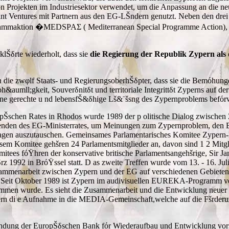
 Projekten im Industriesektor verwendet, um die Anpassung an die ne
int Ventures mit Partnern aus den EG-LŠndern genutzt. Neben den drei
ammaktion �MEDSPAΣ ( Mediterranean Special Programme Action), die
Šδrte wiederholt, dass sie
die Regierung der Republik Zypern als di
en die zwφlf Staats- und RegierungsoberhŠδpter, dass sie die Bemόhun
aumll;gkeit, Souverδnitδt und territoriale Integrittδt Zyperns auf der
ine gerechte u nd lebensfŠ&δhige Lš&¨šsng des Zypernproblems befόr
schen Rates in Rhodos wurde 1989 der p olitische Dialog zwischen Zy
tzenden des EG-Ministerrates, um Meinungen zum Zypernproblem, den 
 Fragen auszutauschen. Gemeinsames Parlamentarisches Komitee Zyper
m Komitee gehšren 24 Parlamentsmitglieder an, davon sind 1 2 Mitgli
itees fόŸhren der konservative britische Parlamentsangehšrige, Sir J
z 1992 in BrόŸssel statt. D as zweite Treffen wurde vom 13. - 16. Ju
ammenarbeit zwischen Zypern und der EG auf verschiedenen Gebieten
 Seit Oktober 1989 ist Zypern im audivisuellen EUREKA-Programm ve
men wurde. Es sieht die Zusammenarbeit und die Entwicklung neuer 
ern di e Aufnahme in die MEDIA-Gemeinschaft,welche auf die Fšrderun
ung der EuropŠδschen Bank fόr Wiederaufbau und Entwicklung vorsieht