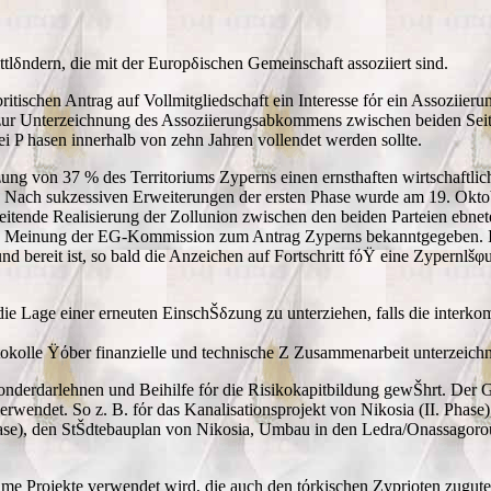
ttlδndern, die mit der Europδischen Gemeinschaft assoziiert sind.
 britischen Antrag auf Vollmitgliedschaft ein Interesse fόr ein Assoz
zur Unterzeichnung des Assoziierungsabkommens zwischen beiden Sei
 P hasen innerhalb von zehn Jahren vollendet werden sollte.
tzung von 37 % des Territoriums Zyperns einen ernsthaften wirtschaft
 Nach sukzessiven Erweiterungen der ersten Phase wurde am 19. Oktob
itende Realisierung der Zollunion zwischen den beiden Parteien ebnet
 die Meinung der EG-Kommission zum Antrag Zyperns bekanntgegeben. 
nd bereit ist, so bald die Anzeichen auf Fortschritt fόŸ eine Zypernlšφu
die Lage einer erneuten EinschŠδzung zu unterziehen, falls die interk
kolle Ÿόber finanzielle und technische Z Zusammenarbeit unterzeichne
onderdarlehnen und Beihilfe fόr die Risikokapitbildung gewŠhrt. Der G
rwendet. So z. B. fόr das Kanalisationsprojekt von Nikosia (II. Phase
Phase), den StŠdtebauplan von Nikosia, Umbau in den Ledra/Onassagoro
ame Projekte verwendet wird, die auch den tόrkischen Zyprioten zugute