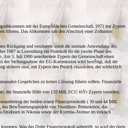
iierungsabkommen mit der EuropŠδischen Gemeinschaft. 1971 trat Zypern
ten fόhrten. Das Abkommen sah den Abschlu§ einer Zollunion
lichen Rόckgang und verzšφerte somit die normale Anwendung des
er 1987 in Luxemburg ein Protokoll fόr die zweite Phase des
e. Am 3. Juli 1990 unterbreitete Zypern der Gemeinschaft einen
In der Stellungnahme der EG-Kommission wird bestŠtigt, da§ die
ng sicherer sind, mit Zypern den Proze§ einzuleiten, der schlie§lich
ommunalen Gesprδchen zu keiner Lšόsung fόhren sollten. Finanzielle
t, die finanzielle Hilfe von 135 Mill. ECU fόŸr Zypern vorsehen.
esamtbetrag der beiden ersten Finanzprotokolle ( 30 und 44 Mill.
), das BewŠsserungsprojekt von Vassilikos- Pentaskinos, das
u-Stra§ssen in Nikosia sowie der Kyrenia-Avenue im tόrkisch
 kommen. Was das Dritte Finanzprotokoll anbetrifft, so wird der darin