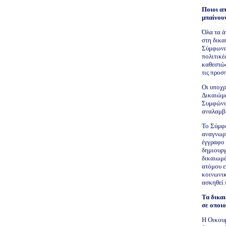
Ποιοι α
μπαίνουν
Όλα τα ά
στη δικα
Σύμφωνα,
πολιτικέ
καθεστώς
τις προ
Οι υποχρ
Δικαιώμα
Συμφώνου
αναλαμβά
Το Σύμφω
αναγνωρί
έγγραφο 
δημιουργ
δικαιωμά
ατόμου ε
κοινωνικ
ασκηθεί 
Τα δικα
σε οποι
Η Οικουμ