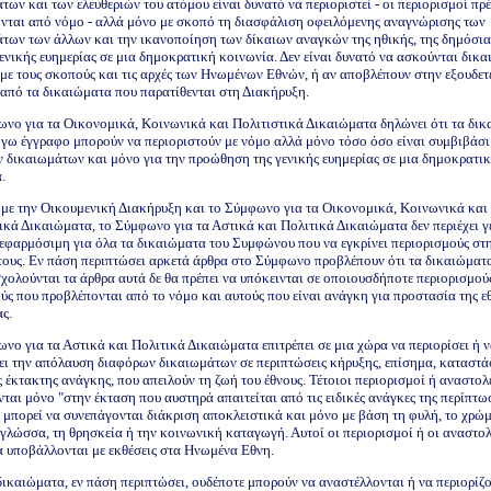
των και των ελευθεριών του ατόμου είναι δυνατό να περιοριστεί - οι περιορισμοί πρέ
νται από νόμο - αλλά μόνο με σκοπό τη διασφάλιση οφειλόμενης αναγνώρισης των
των των άλλων και την ικανοποίηση των δίκαιων αναγκών της ηθικής, της δημόσια
γενικής ευημερίας σε μια δημοκρατική κοινωνία. Δεν είναι δυνατό να ασκούνται δικ
 με τους σκοπούς και τις αρχές των Ηνωμένων Εθνών, ή αν αποβλέπουν στην εξουδε
από τα δικαιώματα που παρατίθενται στη Διακήρυξη.
νο για τα Οικονομικά, Κοινωνικά και Πολιτιστικά Δικαιώματα δηλώνει ότι τα δι
όγω έγγραφο μπορούν να περιοριστούν με νόμο αλλά μόνο τόσο όσο είναι συμβιβάσι
 δικαιωμάτων και μόνο για την προώθηση της γενικής ευημερίας σε μια δημοκρατι
.
 με την Οικουμενική Διακήρυξη και το Σύμφωνο για τα Οικονομικά, Κοινωνικά και
ικά Δικαιώματα, το Σύμφωνο για τα Αστικά και Πολιτικά Δικαιώματα δεν περιέχει γ
εφαρμόσιμη για όλα τα δικαιώματα του Συμφώνου που να εγκρίνει περιορισμούς στ
ους. Εν πάση περιπτώσει αρκετά άρθρα στο Σύμφωνο προβλέπουν ότι τα δικαιώματα
χολούνται τα άρθρα αυτά δε θα πρέπει να υπόκεινται σε οποιουσδήποτε περιορισμού
ύς που προβλέπονται από το νόμο και αυτούς που είναι ανάγκη για προστασία της ε
ς.
νο για τα Αστικά και Πολιτικά Δικαιώματα επιτρέπει σε μια χώρα να περιορίσει ή 
ει την απόλαυση διαφόρων δικαιωμάτων σε περιπτώσεις κήρυξης, επίσημα, καταστ
 έκτακτης ανάγκης, που απειλούν τη ζωή του έθνους. Τέτοιοι περιορισμοί ή αναστολ
νται μόνο "στην έκταση που αυστηρά απαιτείται από τις ειδικές ανάγκες της περίπτω
 μπορεί να συνεπάγονται διάκριση αποκλειστικά και μόνο με βάση τη φυλή, το χρώμ
 γλώσσα, τη θρησκεία ή την κοινωνική καταγωγή. Αυτοί οι περιορισμοί ή οι αναστολ
α υποβάλλονται με εκθέσεις στα Ηνωμένα Εθνη.
ικαιώματα, εν πάση περιπτώσει, ουδέποτε μπορούν να αναστέλλονται ή να περιορίζ