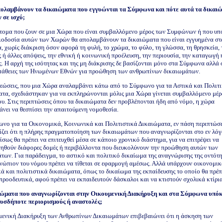
πολαμβάνουν τα δικαιώματα που εγγυώνται τα Σύμφωνα και πότε αυτά τα δικαι
 σε ισχύ;
τομα που ζουν σε μια Χώρα που είναι συμβαλλόμενο μέρος των Συμφώνων ή που υπ
ιοδοσία αυτών των Χωρών θα απολαμβάνουν τα δικαιώματα που είναι εγγυημένα στ
 χωρίς διάκριση όσον αφορά τη φυλή, το χρώμα, το φύλο, τη γλώσσα, τη θρησκεία, 
ς ή άλλες απόψεις, την εθνική ή κοινωνική προέλευση, την περιουσία, την καταγωγή 
. Η αρχή της ισότητας και της μη διάκρισης δε βασίζονται μόνο στα Σύμφωνα αλλά 
σπάθειες των Ηνωμένων Εθνών για προώθηση των ανθρωπίνων δικαιωμάτων.
εώσεις, που μια Χώρα αναλαμβάνει κάτω από το Σύμφωνο για τα Αστικά και Πολιτ
τα, σχεδιάστηκαν για να εκπληρώνονται μόλις μια Χώρα γίνεται συμβαλλόμενο μέρ
. Στις περιπτώσεις όπου τα δικαιώματα δεν προβλέπονται ήδη από νόμο, η χώρα
νει να θεσπίσει την απαιτούμενη νομοθεσία.
νο για τα Οικονομικά, Κοινωνικά και Πολιτιστικά Δικαιώματα, εν πάση περιπτώσε
ζει ότι η πλήρης πραγματοποίηση των δικαιωμάτων που αναγνωρίζονται στο εν λό
ίσως θα πρέπει να επιτευχθεί μέσα σε κάποιο χρονικό διάστημα, για να επιτρέψει να
ηθούν διάφορες δομές ή περιβάλλοντα που διευκολύνουν την προώθηση αυτών των
των. Για παράδειγμα, το αστικό και πολιτικό δικαίωμα της αναγνώρισης της οντότη
νώπιον του νόμου πρέπει να τίθεται σε εφαρμογή αμέσως. Αλλά υπάρχουν οικονομικ
ά και πολιτιστικά δικαιώματα, όπως το δικαίωμα της εκπαίδευσης το οποίο θα πρέπ
προοδευτικά, αφού πρέπει να εκπαιδευτούν δάσκαλοι και να κτιστούν σχολικά κτίρια
ιώματα που αναγνωρίζονται στην Οικουμενική Διακήρυξη και στα Σύμφωνα υπόκ
ουσδήποτε περιορισμούς ή αναστολές;
ενική Διακήρυξη των Ανθρωπίνων Δικαιωμάτων επιβεβαιώνει ότι η άσκηση των