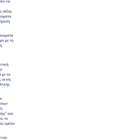
πει να
ς τάξης
αιώματα
τέρωση
καιώματα
μο με τη
κή
ενική
ην
 με τα
ς εκτός
θνικής
να
άσεων
ές
σης" και
α, το
ές πρέπει
ονται