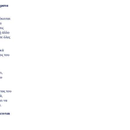
ώματα
όκειται
α
τις
ή άλλο
σε όλες
ικά
ος του
ι,
γω
τας του
ά,
ει να
.
εινται