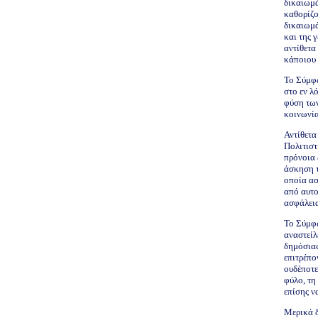
δικαιωμά
καθορίζο
δικαιωμά
και της 
αντίθετα
κάποιου 
Το Σύμφω
στο εν λ
φύση των
κοινωνία
Αντίθετα
Πολιτιστ
πρόνοια 
άσκηση τ
οποία ασ
από αυτο
ασφάλεια
Το Σύμφω
αναστείλ
δημόσιας
επιτρέπο
ουδέποτε
φύλο, τη
επίσης ν
Μερικά δ