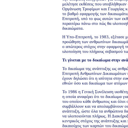
μελέτησε εκθέσεις που υποβλήθηκαν
Οργάνωση Τροφίμων και Γεωργίας κ
το βαθμό εφαρμογής των δικαιωμάτων
Επιτροπή, υπό το φως αυτών των εκθ
περαιτέρω πάνω στο πώς θα υλοποιηθ
δικαιώματα.
Η Υπο-Επιτροπή, το 1983, εξέτασε μ
προώθηση των ανθρωπίνων δικαιωμάτ
ο απώτερος στόχος στην εφαρμογή της
υλοποίηση του πλήρους σεβασμού τ
Τι γίνεται με το δικαίωμα στην αν
Το δικαίωμα της ανάπτυξης ως ανθρώ
Επιτροπή Ανθρωπίνων Δικαιωμάτων κ
έχουν δηλώσει ότι η ισότητα στην ευ
εθνών όσο και δικαίωμα των ατόμων 
Το 1986 η Γενική Συνέλευση υιοθέτη
η οποία αναφέρει ότι το δικαίωμα γι
του οποίου κάθε άνθρωπος και όλοι ο
συμβάλλουν και να απολαμβάνουν οικ
ανάπτυξη, ώστε όλα τα ανθρώπινα δικ
να υλοποιούνται πλήρως. Η Διακήρυξ
κεντρικός στόχος της ανάπτυξης και 
δικαιούχος των καρπών του δικαιώμ