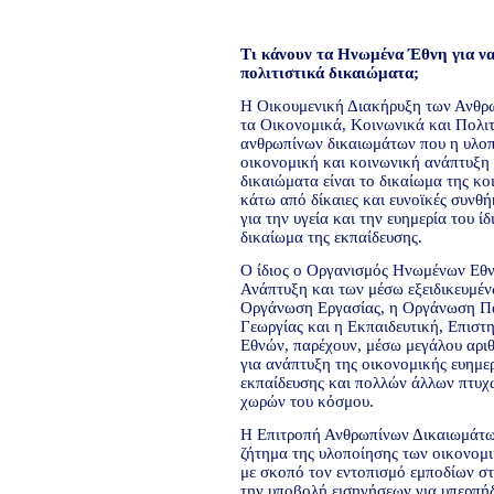
Τι κάνουν τα Ηνωμένα Έθνη για να
πολιτιστικά δικαιώματα;
Η Οικουμενική Διακήρυξη των Ανθρω
τα Οικονομικά, Κοινωνικά και Πολιτ
ανθρωπίνων δικαιωμάτων που η υλοπ
οικονομική και κοινωνική ανάπτυξη 
δικαιώματα είναι το δικαίωμα της κο
κάτω από δίκαιες και ευνοϊκές συνθή
για την υγεία και την ευημερία του ίδ
δικαίωμα της εκπαίδευσης.
Ο ίδιος ο Οργανισμός Ηνωμένων Εθν
Ανάπτυξη και των μέσω εξειδικευμέ
Οργάνωση Εργασίας, η Οργάνωση Πα
Γεωργίας και η Εκπαιδευτική, Επισ
Εθνών, παρέχουν, μέσω μεγάλου αρι
για ανάπτυξη της οικονομικής ευημερ
εκπαίδευσης και πολλών άλλων πτυχ
χωρών του κόσμου.
Η Επιτροπή Ανθρωπίνων Δικαιωμάτων
ζήτημα της υλοποίησης των οικονομι
με σκοπό τον εντοπισμό εμποδίων σ
την υποβολή εισηγήσεων για υπερπήδ