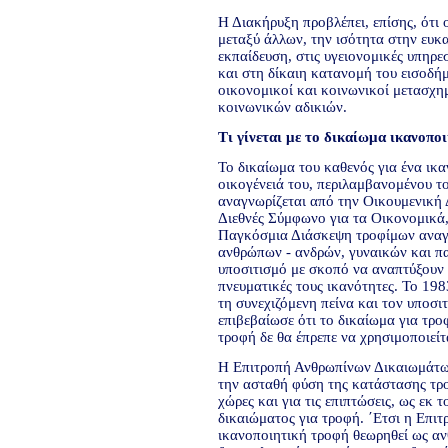
Η Διακήρυξη προβλέπει, επίσης, ότι ο
μεταξύ άλλων, την ισότητα στην ευκ
εκπαίδευση, στις υγειονομικές υπηρ
και στη δίκαιη κατανομή του εισοδήμ
οικονομικοί και κοινωνικοί μετασχη
κοινωνικών αδικιών.
Τι γίνεται με το δικαίωμα ικανοπο
Το δικαίωμα του καθενός για ένα ικαν
οικογένειά του, περιλαμβανομένου τ
αναγνωρίζεται από την Οικουμενική
Διεθνές Σύμφωνο για τα Οικονομικά,
Παγκόσμια Διάσκεψη τροφίμων αναγ
ανθρώπων - ανδρών, γυναικών και πα
υποσιτισμό με σκοπό να αναπτύξουν 
πνευματικές τους ικανότητες. Το 19
τη συνεχιζόμενη πείνα και τον υποσι
επιβεβαίωσε ότι το δικαίωμα για τρο
τροφή δε θα έπρεπε να χρησιμοποιείτ
Η Επιτροπή Ανθρωπίνων Δικαιωμάτων,
την ασταθή φύση της κατάστασης τροφ
χώρες και για τις επιπτώσεις, ως εκ
δικαιώματος για τροφή. ΄Ετσι η Επιτ
ικανοποιητική τροφή θεωρηθεί ως αν