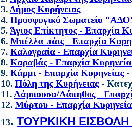
3.
Δήμος Κυρήνειας
4.
Προσφυγικό Σωματείο "Α
5.
Άγιος Επίκτητος - Επαρχία Κ
6.
Μπέλλα-πάις - Επαρχία Κυρη
7.
Καλογραία - Επαρχία Κυρηνε
8.
Καραβάς - Επαρχία Κυρηνεία
9.
Κάρμι - Επαρχία Κυρηνείας
-
10.
Πόλη της Κυρήνειας
- Κατε
11.
Λάμπουσα/Λάπηθος - Επαρχί
12.
Μύρτου - Επαρχία Κυρηνεία
.
ΤΟΥΡΚΙΚΗ ΕΙΣΒΟΛΗ -
13