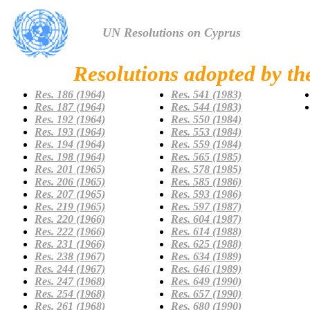
UN Resolutions on Cyprus
Resolutions adopted by th
Res. 186 (1964)
Res. 541 (1983)
Res. 187 (1964)
Res. 544 (1983)
Res. 192 (1964)
Res. 550 (1984)
Res. 193 (1964)
Res. 553 (1984)
Res. 194 (1964)
Res. 559 (1984)
Res. 198 (1964)
Res. 565 (1985)
Res. 201 (1965)
Res. 578 (1985)
Res. 206 (1965)
Res. 585 (1986)
Res. 207 (1965)
Res. 593 (1986)
Res. 219 (1965)
Res. 597 (1987)
Res. 220 (1966)
Res. 604 (1987)
Res. 222 (1966)
Res. 614 (1988)
Res. 231 (1966)
Res. 625 (1988)
Res. 238 (1967)
Res. 634 (1989)
Res. 244 (1967)
Res. 646 (1989)
Res. 247 (1968)
Res. 649 (1990)
Res. 254 (1968)
Res. 657 (1990)
Res. 261 (1968)
Res. 680 (1990)