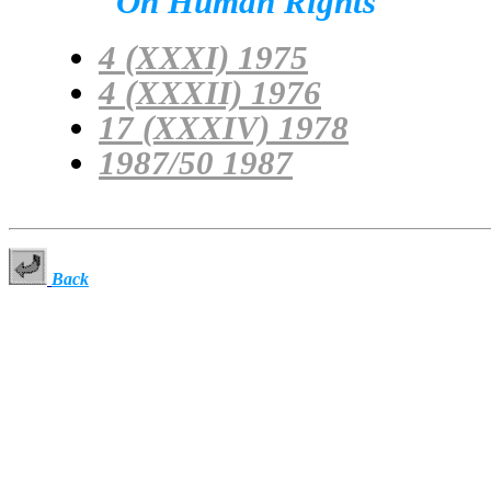
On Human Rights
4 (XXXI) 1975
4 (XXXII) 1976
17 (XXXIV) 1978
1987/50 1987
Back