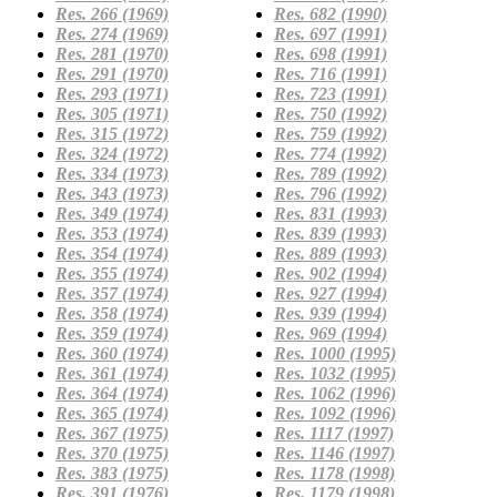
Res. 266 (1969)
Res. 682 (1990)
Res. 274 (1969)
Res. 697 (1991)
Res. 281 (1970)
Res. 698 (1991)
Res. 291 (1970)
Res. 716 (1991)
Res. 293 (1971)
Res. 723 (1991)
Res. 305 (1971)
Res. 750 (1992)
Res. 315 (1972)
Res. 759 (1992)
Res. 324 (1972)
Res. 774 (1992)
Res. 334 (1973)
Res. 789 (1992)
Res. 343 (1973)
Res. 796 (1992)
Res. 349 (1974)
Res. 831 (1993)
Res. 353 (1974)
Res. 839 (1993)
Res. 354 (1974)
Res. 889 (1993)
Res. 355 (1974)
Res. 902 (1994)
Res. 357 (1974)
Res. 927 (1994)
Res. 358 (1974)
Res. 939 (1994)
Res. 359 (1974)
Res. 969 (1994)
Res. 360 (1974)
Res. 1000 (1995)
Res. 361 (1974)
Res. 1032 (1995)
Res. 364 (1974)
Res. 1062 (1996)
Res. 365 (1974)
Res. 1092 (1996)
Res. 367 (1975)
Res. 1117 (1997)
Res. 370 (1975)
Res. 1146 (1997)
Res. 383 (1975)
Res. 1178 (1998)
Res. 391 (1976)
Res. 1179 (1998)