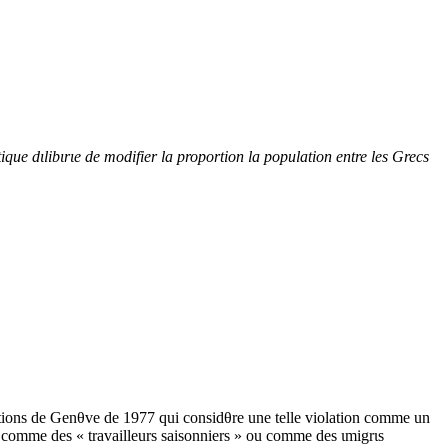
ique dιlibιrιe de modifier la proportion la population entre les Grecs
ntions de Genθve de 1977 qui considθre une telle violation comme un
er comme des « travailleurs saisonniers » ou comme des ιmigrιs