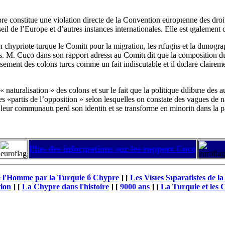
re constitue une violation directe de la Convention europιenne des droi
eil de l’Europe et d’autres instances internationales. Elle est ιgalemen
 chypriote turque le Comitι pour la migration, les rιfugiιs et la dιmogr
 M. Cuco dans son rapport adressι au Comitι dit que la composition dιm
ablissement des colons turcs comme un fait indiscutable et il dιclare clai
aturalisation » des colons et sur le fait que la politique dιlibιrιe des au
des «partis de l’opposition » selon lesquelles on constate des vagues de n
que leur communautι perd son identitι et se transforme en minoritι dans la p
Plus des informations sur les rapport Cuco
de l'Homme par la Turquie ΰ Chypre
]
[
Les Visιes Sιparatistes de l
tion
]
[
La Chypre dans l'histoire
]
[
9000 ans
]
[
La Turquie et les 