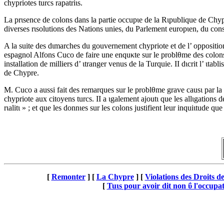
chypriotes turcs rapatriιs.
La prιsence de colons dans la partie occupιe de la Rιpublique de Chyp
diverses rιsolutions des Nations unies, du Parlement europιen, du cons
A la suite des dιmarches du gouvernement chypriote et de l’ opposition
espagnol Alfons Cuco de faire une enquκte sur le problθme des colons.
installation de milliers d’ ιtranger venus de la Turquie. II dιcrit l’ ιt
de Chypre.
M. Cuco a aussi fait des remarques sur le problθme grave causι par la « n
chypriote aux citoyens turcs. II a ιgalement ajoutι que les allιgations 
rιalitι » ; et que les donnιes sur les colons justifient leur inquiιtude 
[
Remonter
]
[
La Chypre
]
[
Violations des Droits 
[
Tuιs pour avoir dit non ΰ l'occupa