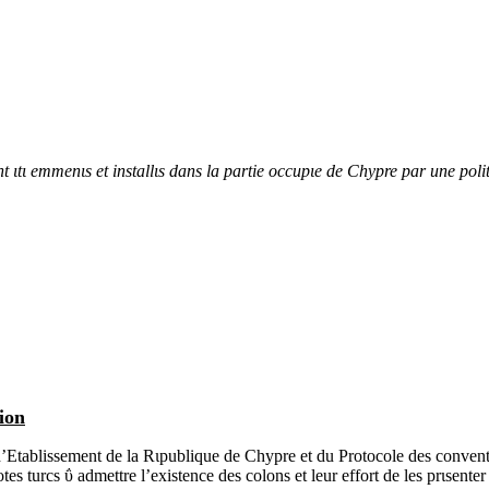
 ιtι emmenιs et installιs dans la partie occupιe de Chypre par une polit
ion
 d’Etablissement de la Rιpublique de Chypre et du Protocole des conve
tes turcs ΰ admettre l’existence des colons et leur effort de les prιsent