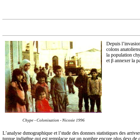
Depuis l’invasion
colons anatoliens
la population chy
et β annexer la 
Chype - Colonisation - Nicosie 1996
L’analyse dιmographique et l’ιtude des donnιes statistiques des arrivι
turque indigθne qui est remplacιe par un nombre encore plus ιlevι de col