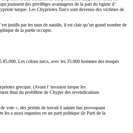
qui jouissent des privilθges avantageux de la part du rιgime d’
hypriote turque. Les Chypriotes Turcs sont devenus des victimes de
st justifiι par les taux de natalitι, il est clair qu’un grand nombre de
aphique de la partie occupιe.
mι ΰ 85.000. Les colons turcs, avec les 35.000 hommes des troupes
riotes grecque. (Avant l’ invasion turque les
lement final du problθme de Chypre des revendications
s de vote », des permis de travail ΰ salaire bas provoquant
les a aussi organisιs en un parti politique (le Parti de la