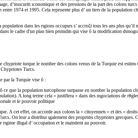
ge, d’insιcuritι ιconomique et des pressions de la part des colons turcs 
entre 1974 et 1995. Cela reprιsente plus d’ un tiers de la population c
 population dans les rιgions occupιes s’ accroξt tous les ans plus qu’il n’e
e dans le cadre d'un plan bien prιmιditι qui vise ΰ la modification dιmogr
ocale chypriote turque le nombre des colons venus de la Turquie est esti
s Chypriotes Turcs.
e par la Turquie vise ΰ :
 ce que la population turcophone surpasse en nombre la population chyp
ulation). A long terme cela « justifiera » dans des nιgociations de rθg
oriale et le pouvoir politique
upιe. A cet effet, on accorde aux colons la « citoyennetι » et des « droit
rcs. On leur a distribuι ιgalement des propriιtιs chypriotes grecques. On 
e rιgime illιgal d’ occupation et le maintient au pouvoir.