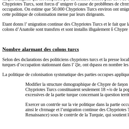
Chypriotes Turcs, sont forcιs d’ ιmigrer ΰ cause de problθmes de chτma
occupation. On estime que 50.000 Chypriotes Turcs environ ont ιmigrι 
cette politique de colonisation menιe par leurs dirigeants.
Etant donnι l’ ιmigration continue des Chypriotes Turcs et le fait que la
colons d’Anatolie sont transfιrιs et sont installιs illιgalement ΰ Chypr
Nombre alarmant des colons turcs
Selon des dιclarations des politiciens chypriotes turcs et la presse l
turques d’occupation stationnant dans l’ ξle, ont dιpassι en nombre le
La politique de colonisation systιmatique des parties occupιes appliquι
Modifier la structure dιmographique de Chypre de faηon ΰ
Chypriotes Turcs constituaient seulement 18 »/o de la pop
excessives de la partie turque concernant la question territ
Exercer un contrτle sur la vie politique dans la partie occ
ainsi le chτmage et l’ιmigration continue des Chypriotes Tu
Renaissance) sous le contrτle de la Turquie, qui soutient l