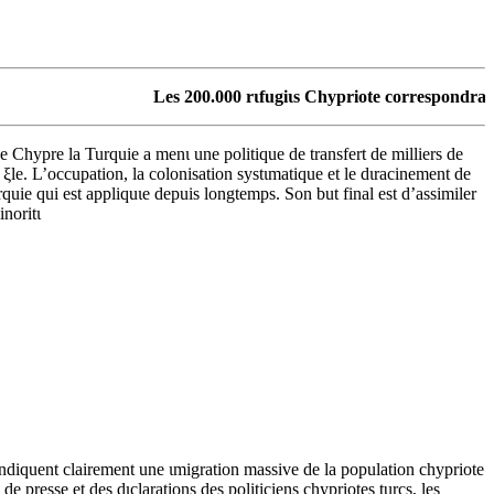
Les 200.000 rιfugiιs Chypriote correspondraient 
e Chypre la Turquie a menι une politique de transfert de milliers de
 ξle. L’occupation, la colonisation systιmatique et le dιracinement de
rquie qui est appliquιe depuis longtemps. Son but final est d’assimiler
noritι
 indiquent clairement une ιmigration massive de la population chypriote
e presse et des dιclarations des politiciens chypriotes turcs, les