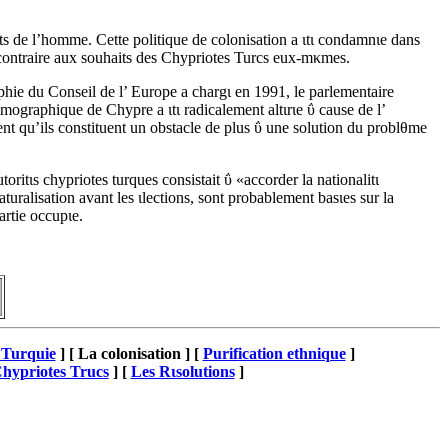
ts de l’homme. Cette politique de colonisation a ιtι condamnιe dans
t contraire aux souhaits des Chypriotes Turcs eux-mκmes.
aphie du Conseil de l’ Europe a chargι en 1991, le parlementaire
ographique de Chypre a ιtι radicalement altιrιe ΰ cause de l’
rement qu’ils constituent un obstacle de plus ΰ une solution du problθme
toritιs chypriotes turques consistait ΰ «accorder la nationalitι
aturalisation avant les ιlections, sont probablement basιes sur la
artie occupιe.
a Turquie
]
[ La colonisation ]
[
Purification ethnique
]
Chypriotes Trucs
]
[
Les Rιsolutions
]