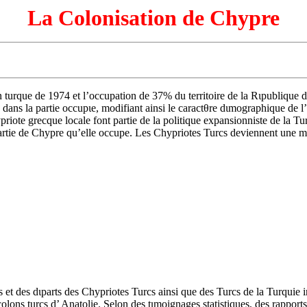
La Colonisation de Chypre
 turque de 1974 et l’occupation de 37% du territoire de la Rιpublique d
 dans la partie occupιe, modifiant ainsi le caractθre dιmographique de l’
priote grecque locale font partie de la politique expansionniste de la Tu
partie de Chypre qu’elle occupe. Les Chypriotes Turcs deviennent une mi
es et des dιparts des Chypriotes Turcs ainsi que des Turcs de la Turquie
ons turcs d’ Anatolie. Selon des tιmoignages statistiques, des rapports d