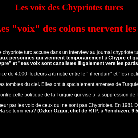
Les voix des Chypriotes turcs
es "voix" des colons ιnervent les
 chypriote turc accuse dans un interview au journal chypriote 
ι aux personnes qui viennent temporairement ΰ Chypre et q
hypre" et "ses voix sont canalisιes illιgalement vers les par
nce de 4.000 ιlecteurs a ιtι notιe entre le "rιfιrendum" et "les ιle
 tombιes du ciel. Elles ont ιtι spιcialement amenιes de Turquie
ontre cette politique de la Turquie qui vise ΰ la suppression de l
gueur par les voix de ceux qui ne sont pas Chypriotes. En 1981 De
ela se terminera?
(Ozker Ozgur, chef de RTP, ΰ Yeniduzen, 9.5