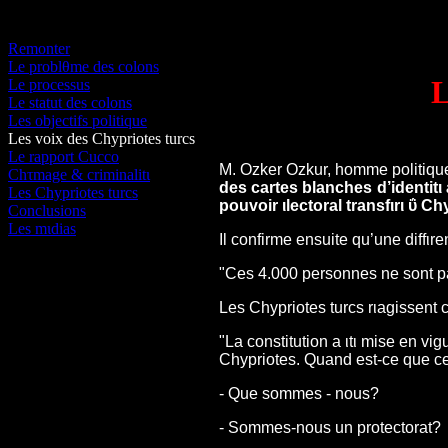
Remonter
Le problθme des colons
L
Le processus
Le statut des colons
Les objectifs politique
Les voix des Chypriotes turcs
Le rapport Cucco
M. Ozker Ozkur, homme politique
Chτmage & criminalitι
des cartes blanches d’identit
Les Chypriotes turcs
pouvoir ιlectoral transfιrι ΰ C
Conclusions
Les mιdias
Il confirme ensuite qu’une diffιre
"Ces 4.000 personnes ne sont pas
Les Chypriotes turcs rιagissent c
"La constitution a ιtι mise en vi
Chypriotes. Quand est-ce que c
- Que sommes - nous?
- Sommes-nous un protectorat?