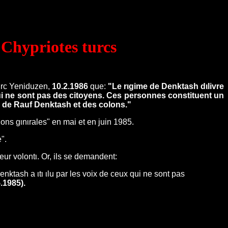
 Chypriotes turcs
turc Yeniduzen,
10.2.1986
que:
"Le rιgime de Denktash dιlivre
ui ne sont pas des citoyens. Ces personnes constituent un
tis de Rauf Denktash et des colons."
ctions gιnιrales" en mai et en juin 1985.
".
eur volontι. Or, ils se demandent:
nktash a ιtι ιlu par les voix de ceux qui ne sont pas
.1985).