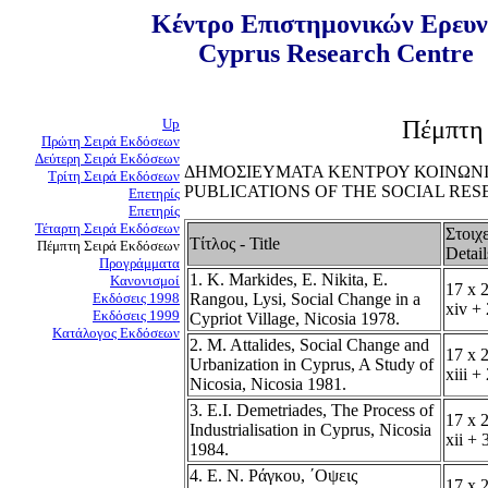
Κέντρο Επιστημονικών Ερευ
Cyprus Research Centre
Up
Πέμπτη
Πρώτη Σειρά Εκδόσεων
Δεύτερη Σειρά Εκδόσεων
ΔΗΜΟΣΙΕΥΜΑΤΑ ΚΕΝΤΡΟΥ ΚΟΙΝΩΝ
Τρίτη Σειρά Εκδόσεων
PUBLICATIONS OF THE SOCIAL RE
Επετηρίς
Επετηρίς
Τέταρτη Σειρά Εκδόσεων
Στοιχε
Τίτλος - Title
Πέμπτη Σειρά Εκδόσεων
Detail
Προγράμματα
1. Κ. Markides, E. Nikita, E.
Kανονισμοί
17 x 2
Εκδόσεις 1998
Rangou, Lysi, Social Change in a
xiv +
Εκδόσεις 1999
Cypriot Village, Nicosia 1978.
Κατάλογος Εκδόσεων
2. M. Attalides, Social Change and
17 x 2
Urbanization in Cyprus, A Study of
xiii +
Nicosia, Nicosia 1981.
3. E.I. Demetriades, The Process of
17 x 2
Industrialisation in Cyprus, Nicosia
xii + 
1984.
4. Ε. Ν. Ράγκου, ΄Οψεις
17 x 2