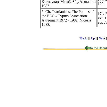
Κοινωνικής Μεταβολής, Λευκωσία
129
1983.
5. Ch. Tsardanides, The Politics of
17 x 2
the EEC - Cyprus Association
xxii +
Agreement 1972 - 1982, Nicosia
app .
1988.
[
Back
]
[
Up
]
[
Next
]