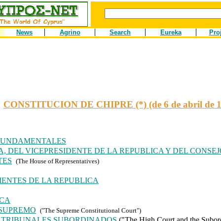
News
Agrino
Search
Eureka
Pro
CONSTITUCION DE CHIPRE (*) (de 6 de abril de 1
 FUNDAMENTALES
A, DEL VICEPRESIDENTE DE LA REPUBLICA Y DEL CONSEJ
TES
(The House of Representatives)
IENTES DE LA REPUBLICA
ICA
 SUPREMO
("The Supreme Constitutional Court")
S TRIBUNALES SUBORDINADOS
("The High Court and the Subord