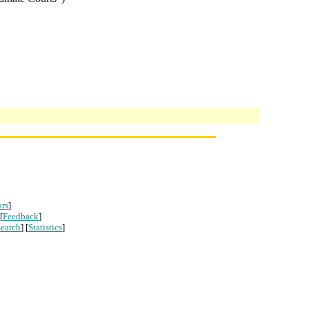
ors
]
 [
Feedback
]
earch
] [
Statistics
]