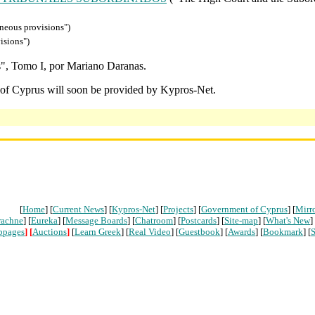
neous provisions")
isions")
s", Tomo I, por Mariano Daranas.
c of Cyprus will soon be provided by Kypros-Net.
[
Home
] [
Current News
] [
Kypros-Net
] [
Projects
] [
Government of Cyprus
] [
Mirr
rachne
] [
Eureka
] [
Message Boards
] [
Chatroom
] [
Postcards
] [
Site-map
] [
What's New
]
bpages
]
[
Auctions
]
[
Learn Greek
] [
Real Video
] [
Guestbook
] [
Awards
] [
Bookmark
] [
S