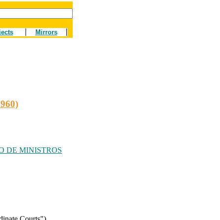
jects
Mirrors
960)
O DE MINISTROS
inate Courts")