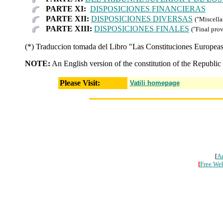
PARTE XI:
DISPOSICIONES FINANCIERAS
PARTE XII:
DISPOSICIONES DIVERSAS
("Miscella
PARTE XIII:
DISPOSICIONES FINALES
("Final prov
(*) Traduccion tomada del Libro "Las Constituciones Europea
NOTE:
An English version of the constitution of the Republi
Please Visit:
Vatili homepage
[
A
[
Free We